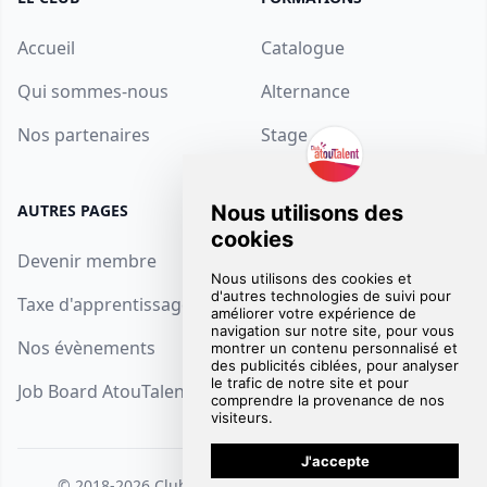
Accueil
Catalogue
Qui sommes-nous
Alternance
Nos partenaires
Stage
AUTRES PAGES
SUPPORT
Devenir membre
Contact
Taxe d'apprentissage
FAQ
Nos évènements
Mentions Légales
Job Board AtouTalent
© 2018-2026
Club AtouTalent
. Tous droits réservés.