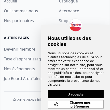
Accueil
Catalogue
Qui sommes-nous
Alternance
Nos partenaires
Stage
AUTRES PAGES
SUPPORT
Devenir membre
Contact
Taxe d'apprentissage
FAQ
Nos évènements
Mentions Légales
Job Board AtouTalent
© 2018-2026
Club AtouTalent
. Tous droits réservés.