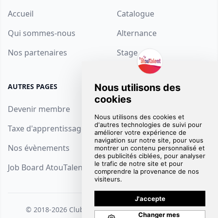
Accueil
Catalogue
Qui sommes-nous
Alternance
Nos partenaires
Stage
AUTRES PAGES
SUPPORT
Devenir membre
Contact
Taxe d'apprentissage
FAQ
Nos évènements
Mentions Légales
Job Board AtouTalent
© 2018-2026
Club AtouTalent
. Tous droits réservés.