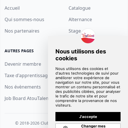
Accueil
Catalogue
Qui sommes-nous
Alternance
Nos partenaires
Stage
AUTRES PAGES
SUPPORT
Devenir membre
Contact
Taxe d'apprentissage
FAQ
Nos évènements
Mentions Légales
Job Board AtouTalent
© 2018-2026
Club AtouTalent
. Tous droits réservés.