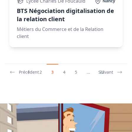
Lycée Charles De Foucauld
Nancy
BTS Négociation digitalisation de
la relation client
Métiers du Commerce et de la Relation
client
Précédent
Suivant
1
2
3
4
5
...
72