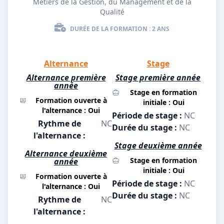
Métiers de la Gestion, du Management et de la
Qualité
DURÉE DE LA FORMATION : 2 ANS
Alternance
Stage
Alternance première
Stage première année
année
Stage en formation
Formation ouverte à
initiale : Oui
l'alternance : Oui
Période de stage :
NC
Rythme de
NC
Durée du stage :
NC
l'alternance :
Stage deuxième année
Alternance deuxième
Stage en formation
année
initiale : Oui
Formation ouverte à
Période de stage :
NC
l'alternance : Oui
Durée du stage :
NC
Rythme de
NC
l'alternance :